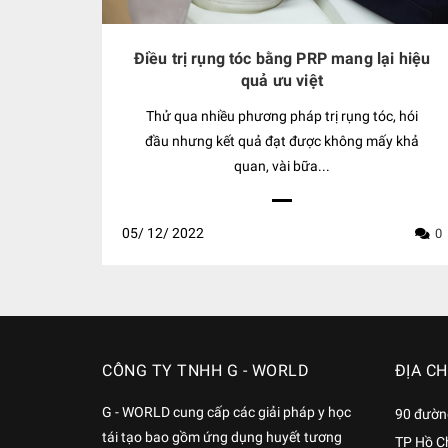
Điều trị rụng tóc bằng PRP mang lại hiệu
quả ưu việt
Thử qua nhiều phương pháp trị rụng tóc, hói
đầu nhưng kết quả đạt được không mấy khả
quan, vài bữa...
05/
12/
2022
0
CÔNG TY TNHH G - WORLD
ĐỊA CH
G - WORLD cung cấp các giải pháp y học
90 đường
tái tạo bao gồm ứng dụng huyết tương
TP Hồ C