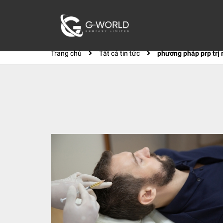
Trang chủ
Tất cả tin tức
phương pháp prp trị 