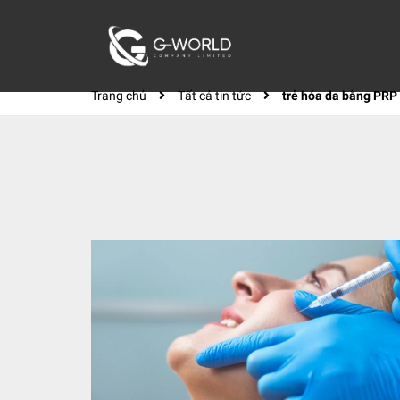
Trang chủ
Tất cả tin tức
trẻ hóa da bằng PRP