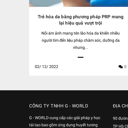
Trẻ hóa da bằng phương pháp PRP mang
lại hiệu quả vượt trội
Nỗi ám ảnh mang tên lão hóa da khiến nhiều
người tìm đến liệu pháp chăm sóc, dưỡng da
nhưng...
02/
12/
2022
0
CÔNG TY TNHH G - WORLD
ĐỊA CH
G - WORLD cung cấp các giải pháp y học
90 đường
tái tạo bao gồm ứng dụng huyết tương
TP Hồ C