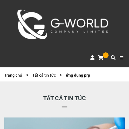
Trang chủ
Tất cả tin tức
ứng dụng prp
TẤT CẢ TIN TỨC