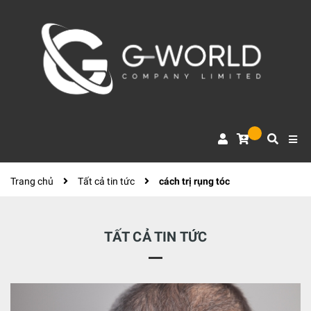
Trang chủ
Tất cả tin tức
cách trị rụng tóc
TẤT CẢ TIN TỨC